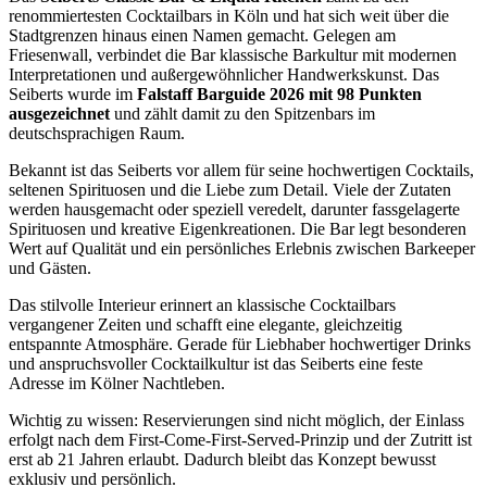
renommiertesten Cocktailbars in Köln und hat sich weit über die
Stadtgrenzen hinaus einen Namen gemacht. Gelegen am
Friesenwall, verbindet die Bar klassische Barkultur mit modernen
Interpretationen und außergewöhnlicher Handwerkskunst. Das
Seiberts wurde im
Falstaff Barguide 2026 mit 98 Punkten
ausgezeichnet
und zählt damit zu den Spitzenbars im
deutschsprachigen Raum.
Bekannt ist das Seiberts vor allem für seine hochwertigen Cocktails,
seltenen Spirituosen und die Liebe zum Detail. Viele der Zutaten
werden hausgemacht oder speziell veredelt, darunter fassgelagerte
Spirituosen und kreative Eigenkreationen. Die Bar legt besonderen
Wert auf Qualität und ein persönliches Erlebnis zwischen Barkeeper
und Gästen.
Das stilvolle Interieur erinnert an klassische Cocktailbars
vergangener Zeiten und schafft eine elegante, gleichzeitig
entspannte Atmosphäre. Gerade für Liebhaber hochwertiger Drinks
und anspruchsvoller Cocktailkultur ist das Seiberts eine feste
Adresse im Kölner Nachtleben.
Wichtig zu wissen: Reservierungen sind nicht möglich, der Einlass
erfolgt nach dem First-Come-First-Served-Prinzip und der Zutritt ist
erst ab 21 Jahren erlaubt. Dadurch bleibt das Konzept bewusst
exklusiv und persönlich.