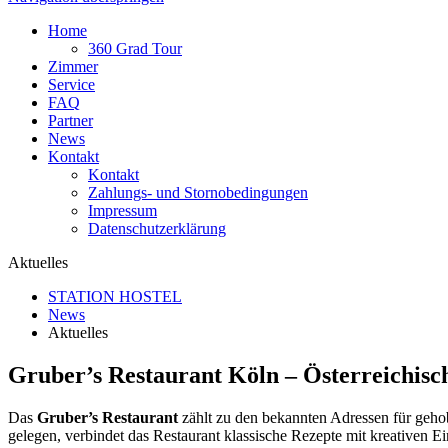
Home
360 Grad Tour
Zimmer
Service
FAQ
Partner
News
Kontakt
Kontakt
Zahlungs- und Stornobedingungen
Impressum
Datenschutzerklärung
Aktuelles
STATION HOSTEL
News
Aktuelles
Gruber’s Restaurant Köln – Österreichis
Das
Gruber’s Restaurant
zählt zu den bekannten Adressen für gehob
gelegen, verbindet das Restaurant klassische Rezepte mit kreativen E