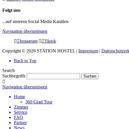
Folgt uns
...auf unseren Social Media Kanälen.
Navigation überspringen
Instagram
Tiktok
Copyright © 2026 STATION HOSTEL |
Impressum
|
Datenschutzer
Back to Top
Search
Suchbegriffe
Suchen
Navigation überspringen
Home
360 Grad Tour
Zimmer
Service
FAQ
Partner
News